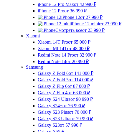
iPhone 12 Pro Max
от 42 990
₽
iPhone 12 Pro
от 36 990
₽
iPhone 12
от 27 990
₽
iPhone 12 mini
от 23 990
₽
Смотреть все
от 23 990
₽
Xiaomi
Xiaomi 14T Pro
от 65 000
₽
Xiaomi MI 14T
от 48 000
₽
Redmi Note 14 Pro
от 32 990
₽
Redmi Note 14
от 20 990
₽
Samsung
Galaxy Z Fold 6
от 141 000
₽
Galaxy Z Fold 5
от 114 000
₽
Galaxy Z Flip 6
от 87 000
₽
Galaxy Z Flip 4
от 63 000
₽
Galaxy S24 Ultra
от 90 990
₽
Galaxy S24+
от 76 990
₽
Galaxy S23 Plus
от 70 000
₽
Galaxy S23 Ultra
от 79 990
₽
Galaxy S23
от 57 990
₽
Galaxy A55
₽