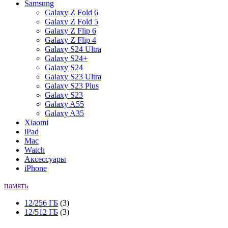
Samsung
Galaxy Z Fold 6
Galaxy Z Fold 5
Galaxy Z Flip 6
Galaxy Z Flip 4
Galaxy S24 Ultra
Galaxy S24+
Galaxy S24
Galaxy S23 Ultra
Galaxy S23 Plus
Galaxy S23
Galaxy A55
Galaxy A35
Xiaomi
iPad
Mac
Watch
Аксессуары
iPhone
память
12/256 ГБ
(3)
12/512 ГБ
(3)