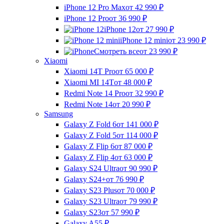
iPhone 12 Pro Max
от 42 990
₽
iPhone 12 Pro
от 36 990
₽
iPhone 12
от 27 990
₽
iPhone 12 mini
от 23 990
₽
Смотреть все
от 23 990
₽
Xiaomi
Xiaomi 14T Pro
от 65 000
₽
Xiaomi MI 14T
от 48 000
₽
Redmi Note 14 Pro
от 32 990
₽
Redmi Note 14
от 20 990
₽
Samsung
Galaxy Z Fold 6
от 141 000
₽
Galaxy Z Fold 5
от 114 000
₽
Galaxy Z Flip 6
от 87 000
₽
Galaxy Z Flip 4
от 63 000
₽
Galaxy S24 Ultra
от 90 990
₽
Galaxy S24+
от 76 990
₽
Galaxy S23 Plus
от 70 000
₽
Galaxy S23 Ultra
от 79 990
₽
Galaxy S23
от 57 990
₽
Galaxy A55
₽