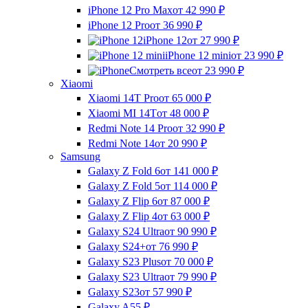
iPhone 12 Pro Max
от 42 990
₽
iPhone 12 Pro
от 36 990
₽
iPhone 12
от 27 990
₽
iPhone 12 mini
от 23 990
₽
Смотреть все
от 23 990
₽
Xiaomi
Xiaomi 14T Pro
от 65 000
₽
Xiaomi MI 14T
от 48 000
₽
Redmi Note 14 Pro
от 32 990
₽
Redmi Note 14
от 20 990
₽
Samsung
Galaxy Z Fold 6
от 141 000
₽
Galaxy Z Fold 5
от 114 000
₽
Galaxy Z Flip 6
от 87 000
₽
Galaxy Z Flip 4
от 63 000
₽
Galaxy S24 Ultra
от 90 990
₽
Galaxy S24+
от 76 990
₽
Galaxy S23 Plus
от 70 000
₽
Galaxy S23 Ultra
от 79 990
₽
Galaxy S23
от 57 990
₽
Galaxy A55
₽