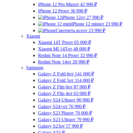
iPhone 12 Pro Max
от 42 990
₽
iPhone 12 Pro
от 36 990
₽
iPhone 12
от 27 990
₽
iPhone 12 mini
от 23 990
₽
Смотреть все
от 23 990
₽
Xiaomi
Xiaomi 14T Pro
от 65 000
₽
Xiaomi MI 14T
от 48 000
₽
Redmi Note 14 Pro
от 32 990
₽
Redmi Note 14
от 20 990
₽
Samsung
Galaxy Z Fold 6
от 141 000
₽
Galaxy Z Fold 5
от 114 000
₽
Galaxy Z Flip 6
от 87 000
₽
Galaxy Z Flip 4
от 63 000
₽
Galaxy S24 Ultra
от 90 990
₽
Galaxy S24+
от 76 990
₽
Galaxy S23 Plus
от 70 000
₽
Galaxy S23 Ultra
от 79 990
₽
Galaxy S23
от 57 990
₽
Galaxy A55
₽