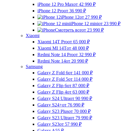
iPhone 12 Pro Max
от 42 990
₽
iPhone 12 Pro
от 36 990
₽
iPhone 12
от 27 990
₽
iPhone 12 mini
от 23 990
₽
Смотреть все
от 23 990
₽
Xiaomi
Xiaomi 14T Pro
от 65 000
₽
Xiaomi MI 14T
от 48 000
₽
Redmi Note 14 Pro
от 32 990
₽
Redmi Note 14
от 20 990
₽
Samsung
Galaxy Z Fold 6
от 141 000
₽
Galaxy Z Fold 5
от 114 000
₽
Galaxy Z Flip 6
от 87 000
₽
Galaxy Z Flip 4
от 63 000
₽
Galaxy S24 Ultra
от 90 990
₽
Galaxy S24+
от 76 990
₽
Galaxy S23 Plus
от 70 000
₽
Galaxy S23 Ultra
от 79 990
₽
Galaxy S23
от 57 990
₽
Galaxy A55
₽